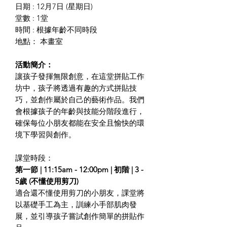
日期 : 12月7日 (星期日)
堂數 : 1堂
時間 : 根據年齡不同時段
地點： 本畫室
活動簡介：
讓孩子發揮無限創意，在這堂拼貼工作
坊中，孩子將透過有趣的方式拼貼技
巧，並創作屬於自己的藝術作品。我們
會根據孩子的年齡與技能分階段進行，
確保每位小朋友都能在安全且愉快的環
境下學習與創作。
課堂時段：
第一節 | 11:15am - 12:00pm | 初階 | 3 -
5歲 (不懂使用剪刀)
適合還不懂使用剪刀的小朋友，課堂將
以基礎手工為主，訓練小手部肌肉發
展，並引導孩子嘗試創作簡單的拼貼作